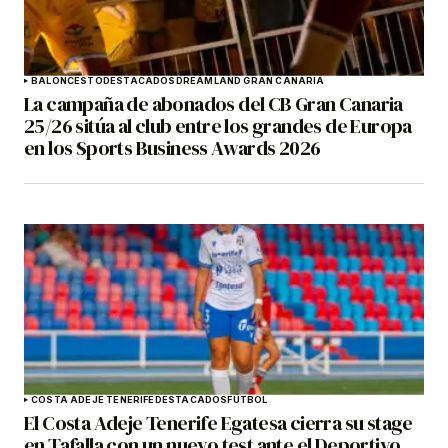
BALONCESTO
DESTACADOS
DREAMLAND GRAN CANARIA
La campaña de abonados del CB Gran Canaria
25/26 sitúa al club entre los grandes de Europa
en los Sports Business Awards 2026
COSTA ADEJE TENERIFE
DESTACADOS
FÚTBOL
El Costa Adeje Tenerife Egatesa cierra su stage
en Tafalla con un nuevo test ante el Deportivo