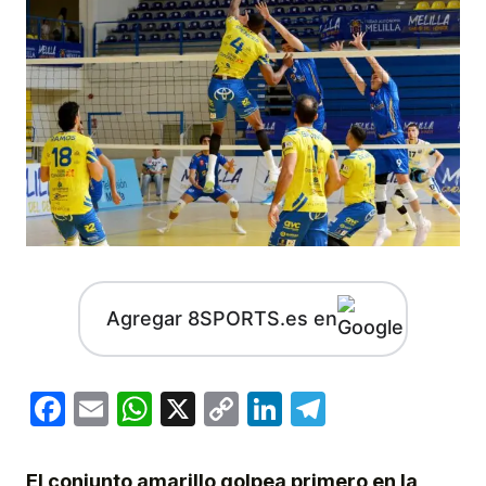
Agregar 8SPORTS.es en
Facebook
Email
WhatsApp
X
Copy
LinkedIn
Telegram
Link
El conjunto amarillo golpea primero en la