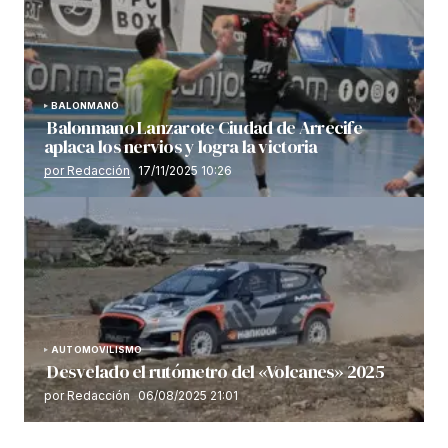
BALONMANO
Balonmano Lanzarote Ciudad de Arrecife
aplaca los nervios y logra la victoria
por Redacción
17/11/2025 10:26
AUTOMOVILISMO
Desvelado el rutómetro del «Volcanes» 2025
por Redacción
06/08/2025 21:01