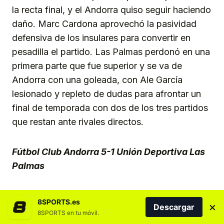
la recta final, y el Andorra quiso seguir haciendo
daño. Marc Cardona aprovechó la pasividad
defensiva de los insulares para convertir en
pesadilla el partido. Las Palmas perdonó en una
primera parte que fue superior y se va de
Andorra con una goleada, con Ale García
lesionado y repleto de dudas para afrontar un
final de temporada con dos de los tres partidos
que restan ante rivales directos.
Fútbol Club Andorra 5-1 Unión Deportiva Las
Palmas
Andorra
: Owono; Petxarroman, Marc
8SPORTS.es
×
Descargar
Bombardó, Diego Alende (Gael Alonso, min 82),
8SPORTS en tu móvil.
Martí Vilà; Efe Akman, Marc Domènech, Daniel