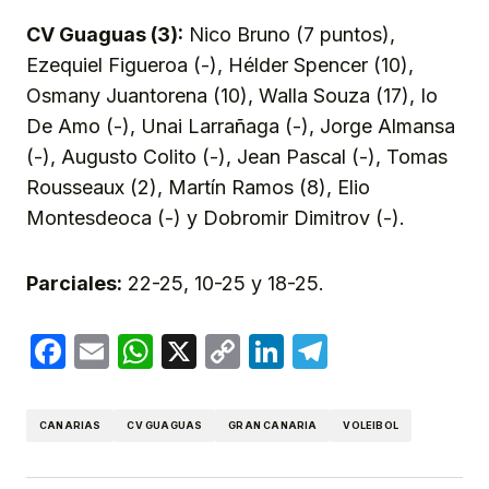
CV Guaguas (3):
Nico Bruno (7 puntos),
Ezequiel Figueroa (-), Hélder Spencer (10),
Osmany Juantorena (10), Walla Souza (17), Io
De Amo (-), Unai Larrañaga (-), Jorge Almansa
(-), Augusto Colito (-), Jean Pascal (-), Tomas
Rousseaux (2), Martín Ramos (8), Elio
Montesdeoca (-) y Dobromir Dimitrov (-).
Parciales:
22-25, 10-25 y 18-25.
Facebook
Email
WhatsApp
X
Copy
LinkedIn
Telegram
Link
CANARIAS
CV GUAGUAS
GRAN CANARIA
VOLEIBOL