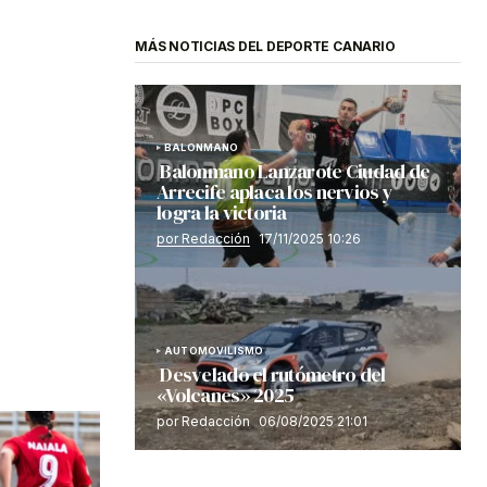
MÁS NOTICIAS DEL DEPORTE CANARIO
BALONMANO
Balonmano Lanzarote Ciudad de
Arrecife aplaca los nervios y
logra la victoria
por Redacción
17/11/2025 10:26
AUTOMOVILISMO
Desvelado el rutómetro del
«Volcanes» 2025
por Redacción
06/08/2025 21:01