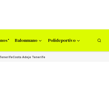
onos
Balonmano
Polideportivo
Tenerife
Costa Adeje Tenerife