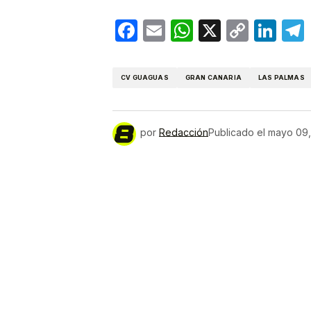
Facebook
Email
WhatsApp
X
Copy
Lin
Link
CV GUAGUAS
GRAN CANARIA
LAS PALMAS
por
Redacción
Publicado el
mayo 09,