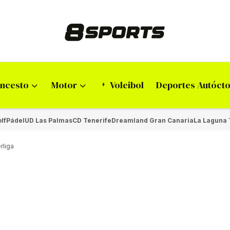
ncesto
Motor
Voleibol
Deportes Autóct
lf
Pádel
UD Las Palmas
CD Tenerife
Dreamland Gran Canaria
La Laguna 
rliga