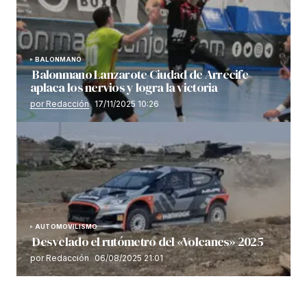
BALONMANO
Balonmano Lanzarote Ciudad de Arrecife
aplaca los nervios y logra la victoria
por Redacción
17/11/2025 10:26
AUTOMOVILISMO
Desvelado el rutómetro del «Volcanes» 2025
por Redacción
06/08/2025 21:01