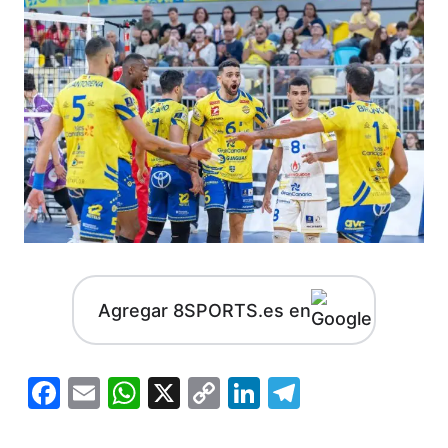
Agregar 8SPORTS.es en
Facebook
Email
WhatsApp
X
Copy
LinkedIn
Telegram
Link