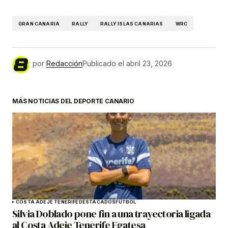
GRAN CANARIA
RALLY
RALLY ISLAS CANARIAS
WRC
por
Redacción
Publicado el
abril 23, 2026
MÁS NOTICIAS DEL DEPORTE CANARIO
COSTA ADEJE TENERIFE
DESTACADOS
FÚTBOL
Silvia Doblado pone fin a una trayectoria ligada
al Costa Adeje Tenerife Egatesa