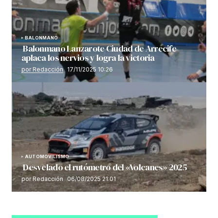
BALONMANO
Balonmano Lanzarote Ciudad de Arrecife
aplaca los nervios y logra la victoria
por Redacción
17/11/2025 10:26
AUTOMOVILISMO
Desvelado el rutómetro del «Volcanes» 2025
por Redacción
06/08/2025 21:01