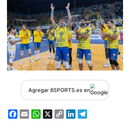
Agregar 8SPORTS.es en
Facebook
Email
WhatsApp
X
Copy
LinkedIn
Telegram
Link