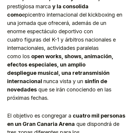
prestigiosa marca
y la consolida
como
epicentro internacional del kickboxing en
una jornada que ofrecerá, además de un
enorme espectáculo deportivo con
cuatro figuras del K-1 y árbitros nacionales e
internacionales, actividades paralelas
como los
o
pen
w
orks,
shows, animación,
efectos especiales,
un amplio
despliegue
musical,
una retra
n
smisión
internacional
nunca vista y un
sinfín de
novedades
que se irán conociendo en las
próximas fechas.
El objetivo es congregar a
cuatro mil personas
en un Gran
C
anaria Arena
que dispondrá de
tres zonas diferentes para los