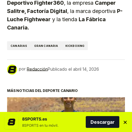
Deportivo Fighter360
, la empresa
Camper
Salitre, Factoría Digital
, la marca deportiva
P-
Luche Fightwear
y la tienda
La Fábrica
Canaria.
CANARIAS
GRAN CANARIA
KICKBOXING
por
Redacción
Publicado el
abril 14, 2026
MÁS NOTICIAS DEL DEPORTE CANARIO
8SPORTS.es
×
Descargar
8SPORTS en tu móvil.