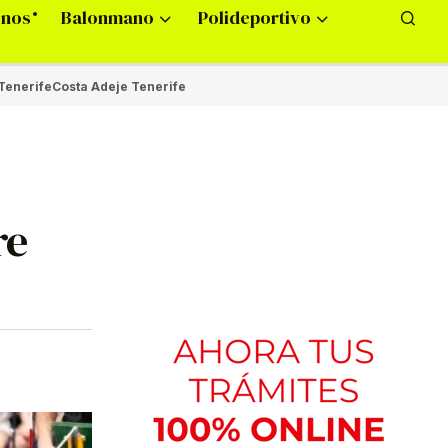
onos
Balonmano
Polideportivo
Tenerife
Costa Adeje Tenerife
re