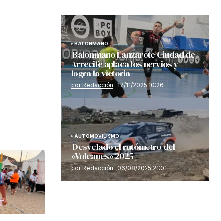
BALONMANO
Balonmano Lanzarote Ciudad de
Arrecife aplaca los nervios y
logra la victoria
por Redacción
17/11/2025 10:26
AUTOMOVILISMO
Desvelado el rutómetro del
«Volcanes» 2025
por Redacción
06/08/2025 21:01