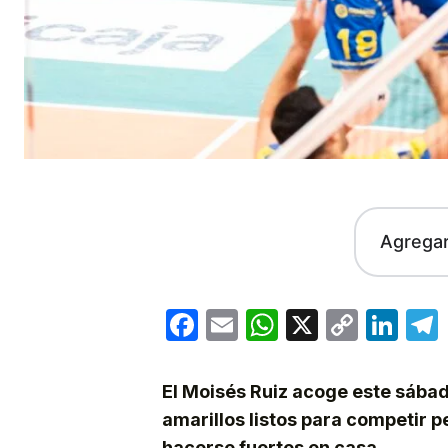
Agrega
Facebook
Email
WhatsApp
X
Copy
Lin
Link
El Moisés Ruiz acoge este sábad
amarillos listos para competir 
hacerse fuertes en casa