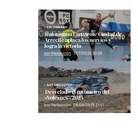
BALONMANO
Balonmano Lanzarote Ciudad de
Arrecife aplaca los nervios y
logra la victoria
por Redacción
17/11/2025 10:26
AUTOMOVILISMO
Desvelado el rutómetro del
«Volcanes» 2025
por Redacción
06/08/2025 21:01