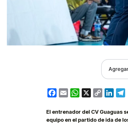
Agrega
Facebook
Email
WhatsApp
X
Copy
Lin
Link
El entrenador del CV Guaguas se
equipo en el partido de ida de l