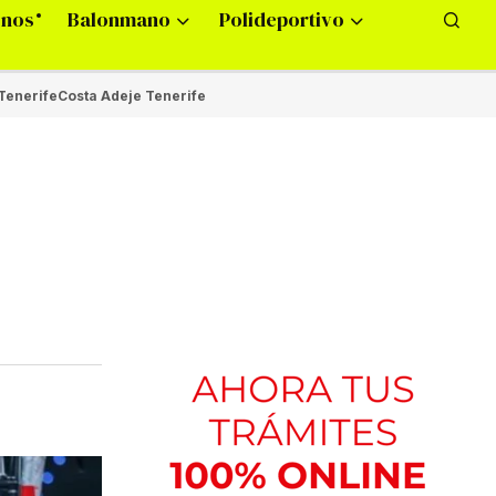
onos
Balonmano
Polideportivo
Tenerife
Costa Adeje Tenerife