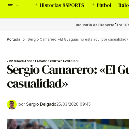
Historias 8SPORTS
Fútbol
Balo
Industria del Deporte
Trail
Go
Portada
Sergio Camarero: «El Guaguas no está aquí por casualidad»
CV GUAGUAS
DESTACADOS
PORTADA
VOLEIBOL
Sergio Camarero: «El G
casualidad»
por
Sergio Delgado
25/03/2026 09:45