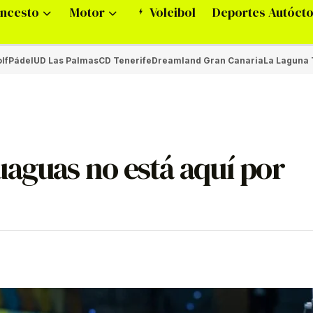
ncesto
Motor
Voleibol
Deportes Autóct
lf
Pádel
UD Las Palmas
CD Tenerife
Dreamland Gran Canaria
La Laguna 
uaguas no está aquí por