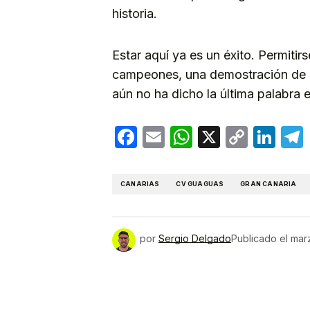
historia.
Estar aquí ya es un éxito. Permitirs
campeones, una demostración de l
aún no ha dicho la última palabra 
Facebook
Email
WhatsApp
X
Copy
Lin
Link
CANARIAS
CV GUAGUAS
GRAN CANARIA
por
Sergio Delgado
Publicado el
mar