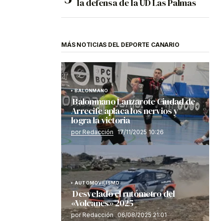
la defensa de la UD Las Palmas
MÁS NOTICIAS DEL DEPORTE CANARIO
BALONMANO
Balonmano Lanzarote Ciudad de
Arrecife aplaca los nervios y
logra la victoria
por Redacción
17/11/2025 10:26
AUTOMOVILISMO
Desvelado el rutómetro del
«Volcanes» 2025
por Redacción
06/08/2025 21:01