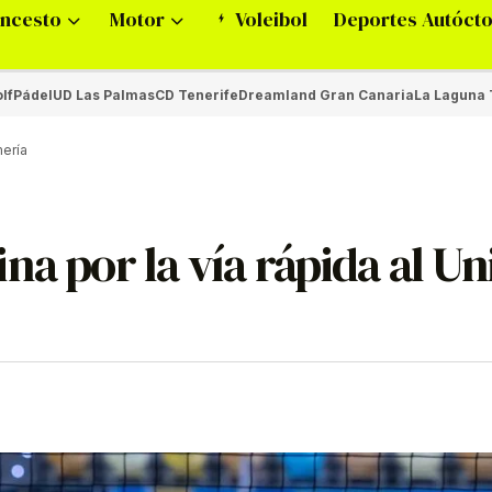
ncesto
Motor
Voleibol
Deportes Autóct
lf
Pádel
UD Las Palmas
CD Tenerife
Dreamland Gran Canaria
La Laguna 
mería
a por la vía rápida al Un