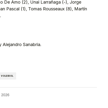
 Io De Amo (2), Unai Larrañaga (-), Jorge
ean Pascal (1), Tomas Rousseaux (8), Martín
.
y Alejandro Sanabria.
kedIn
Telegram
VOLEIBOL
, 2026