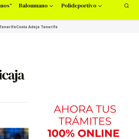
onos
Balonmano
Polideportivo
Tenerife
Costa Adeje Tenerife
icaja