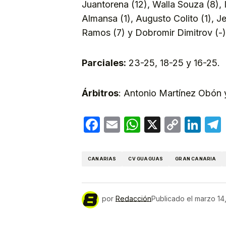
Juantorena (12), Walla Souza (8),
Almansa (1), Augusto Colito (1), J
Ramos (7) y Dobromir Dimitrov (-)
Parciales:
23-25, 18-25 y 16-25.
Árbitros
: Antonio Martínez Obón 
Facebook
Email
WhatsApp
X
Copy
Lin
Link
CANARIAS
CV GUAGUAS
GRAN CANARIA
por
Redacción
Publicado el
marzo 14