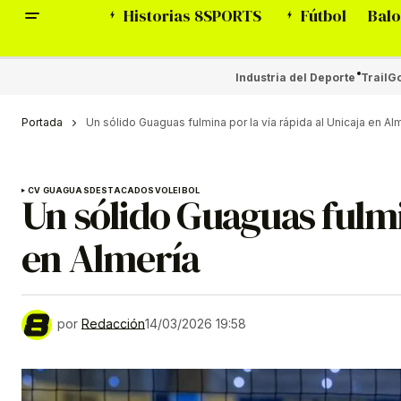
Historias 8SPORTS
Fútbol
Balo
Industria del Deporte
Trail
Go
Portada
Un sólido Guaguas fulmina por la vía rápida al Unicaja en Al
CV GUAGUAS
DESTACADOS
VOLEIBOL
Un sólido Guaguas fulmin
en Almería
por
Redacción
14/03/2026 19:58