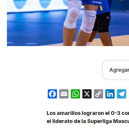
Agrega
Facebook
Email
WhatsApp
X
Copy
Lin
Link
Los amarillos lograron el 0-3 co
el liderato de la Superliga Masc