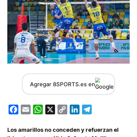
Agregar 8SPORTS.es en
Facebook
Email
WhatsApp
X
Copy
LinkedIn
Telegram
Link
Los amarillos no conceden y refuerzan el