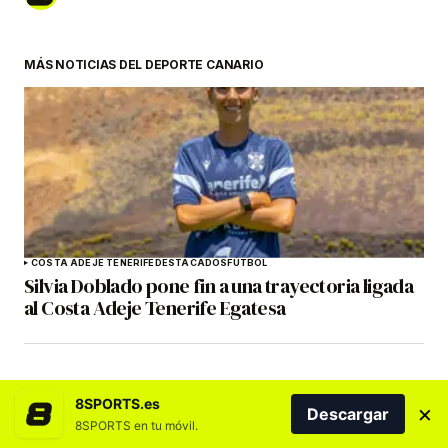
MÁS NOTICIAS DEL DEPORTE CANARIO
COSTA ADEJE TENERIFE
DESTACADOS
FÚTBOL
Silvia Doblado pone fin a una trayectoria ligada
al Costa Adeje Tenerife Egatesa
8SPORTS.es
×
Descargar
8SPORTS en tu móvil.