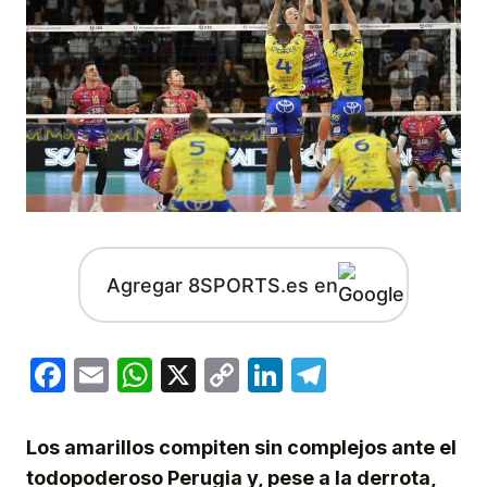
Agregar 8SPORTS.es en
Facebook
Email
WhatsApp
X
Copy
LinkedIn
Telegram
Link
Los amarillos compiten sin complejos ante el
todopoderoso Perugia y, pese a la derrota,