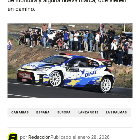
de montura y alguna nueva marca, que vienen
en camino.
CANARIAS
ESPAÑA
EUROPA
LANZAROTE
LAS PALMAS
por
Redacción
Publicado el
enero 28, 2026