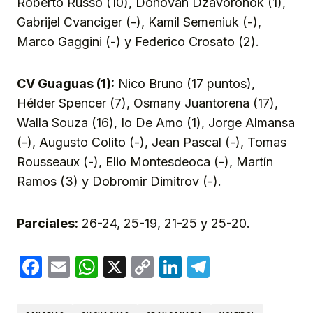
Roberto Russo (10), Donovan Dzavoronok (1),
Gabrijel Cvanciger (-), Kamil Semeniuk (-),
Marco Gaggini (-) y Federico Crosato (2).
CV Guaguas (1):
Nico Bruno (17 puntos),
Hélder Spencer (7), Osmany Juantorena (17),
Walla Souza (16), Io De Amo (1), Jorge Almansa
(-), Augusto Colito (-), Jean Pascal (-), Tomas
Rousseaux (-), Elio Montesdeoca (-), Martín
Ramos (3) y Dobromir Dimitrov (-).
Parciales:
26-24, 25-19, 21-25 y 25-20.
Facebook
Email
WhatsApp
X
Copy
LinkedIn
Telegram
Link