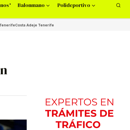
onos
Balonmano
Polideportivo
Tenerife
Costa Adeje Tenerife
en