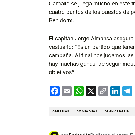
Carballo se juega mucho en este 
cuatro puntos de los puestos de 
Benidorm.
El capitán Jorge Almansa asegura 
vestuario: “Es un partido que tene
campaña. Al final nos jugamos las 
hay muchas ganas de seguir mostra
objetivos”.
Facebook
Email
WhatsApp
X
Copy
Lin
Link
CANARIAS
CV GUAGUAS
GRAN CANARIA