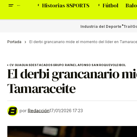
Historias 8SPORTS
Fútbol
Balo
Industria del Deporte
Trail
Go
Portada
El derbi grancanario mide el momento del líder en Tamarace
CV GUAGUAS
DESTACADOS
GRUPO RAFAEL AFONSO SAN ROQUE
VOLEIBOL
El derbi grancanario mi
Tamaraceite
por
Redacción
17/01/2026 17:23