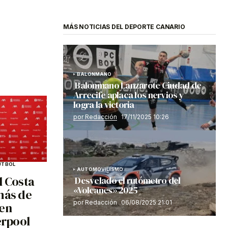
MÁS NOTICIAS DEL DEPORTE CANARIO
BALONMANO
Balonmano Lanzarote Ciudad de
Arrecife aplaca los nervios y
logra la victoria
por Redacción
17/11/2025 10:26
ÚTBOL
AUTOMOVILISMO
l Costa
Desvelado el rutómetro del
«Volcanes» 2025
más de
por Redacción
06/08/2025 21:01
 en
erpool