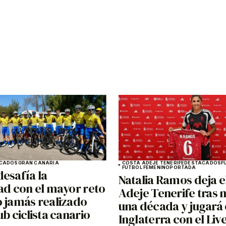
CADOS
GRAN CANARIA
COSTA ADEJE TENERIFE
DESTACADOS
F
FÚTBOL FEMENINO
PORTADA
esafía la
Natalia Ramos deja e
ad con el mayor reto
Adeje Tenerife tras 
o jamás realizado
una década y jugará
ub ciclista canario
Inglaterra con el Liv