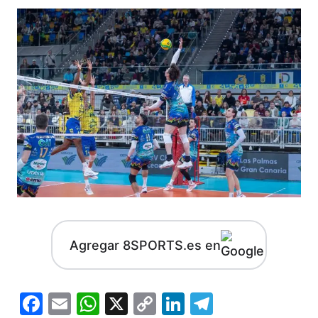
Agregar 8SPORTS.es en
Facebook
Email
WhatsApp
X
Copy
LinkedIn
Telegram