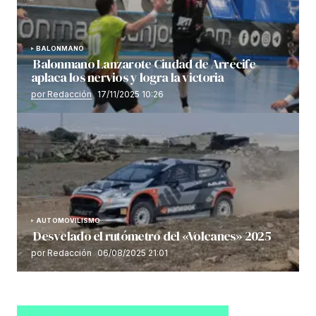
BALONMANO
Balonmano Lanzarote Ciudad de Arrecife
aplaca los nervios y logra la victoria
por Redacción
17/11/2025 10:26
AUTOMOVILISMO
Desvelado el rutómetro del «Volcanes» 2025
por Redacción
06/08/2025 21:01