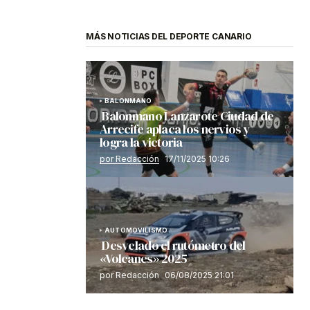
MÁS NOTICIAS DEL DEPORTE CANARIO
BALONMANO
Balonmano Lanzarote Ciudad de
Arrecife aplaca los nervios y
logra la victoria
por Redacción
17/11/2025 10:26
AUTOMOVILISMO
Desvelado el rutómetro del
«Volcanes» 2025
por Redacción
06/08/2025 21:01