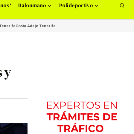
onos
Balonmano
Polideportivo
Tenerife
Costa Adeje Tenerife
s y