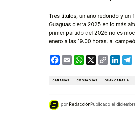
Tres títulos, un año redondo y un 
Guaguas cierra 2025 en lo más alt
primer partido del 2026 no es moco
enero a las 19.00 horas, al campeó
Facebook
Email
WhatsApp
X
Copy
Lin
Link
CANARIAS
CV GUAGUAS
GRAN CANARIA
por
Redacción
Publicado el
diciembr