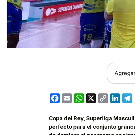
Agrega
Facebook
Email
WhatsApp
X
Copy
Lin
Link
Copa del Rey, Superliga Mascul
perfecto para el conjunto granc