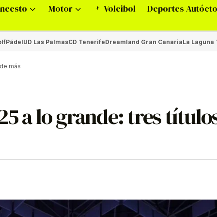
ncesto
Motor
Voleibol
Deportes Autóct
lf
Pádel
UD Las Palmas
CD Tenerife
Dreamland Gran Canaria
La Laguna 
e de más
5 a lo grande: tres título