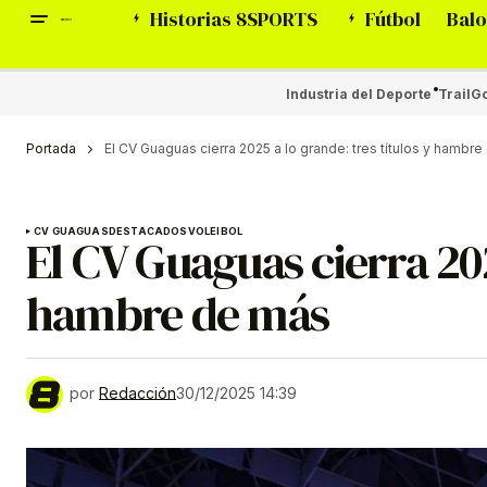
Historias 8SPORTS
Fútbol
Balo
Industria del Deporte
Trail
Go
Portada
El CV Guaguas cierra 2025 a lo grande: tres títulos y hambr
CV GUAGUAS
DESTACADOS
VOLEIBOL
El CV Guaguas cierra 202
hambre de más
por
Redacción
30/12/2025 14:39