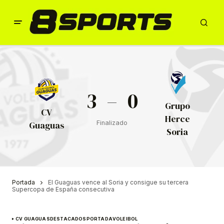
3
–
0
Grupo
CV
Herce
Finalizado
Guaguas
Soria
Portada
El Guaguas vence al Soria y consigue su tercera
Supercopa de España consecutiva
CV GUAGUAS
DESTACADOS
PORTADA
VOLEIBOL