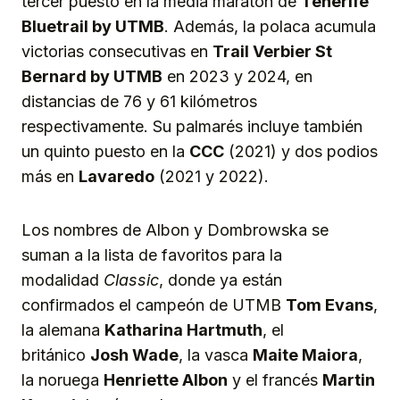
tercer puesto en la media maratón de
Tenerife
Bluetrail by UTMB
. Además, la polaca acumula
victorias consecutivas en
Trail Verbier St
Bernard by UTMB
en 2023 y 2024, en
distancias de 76 y 61 kilómetros
respectivamente. Su palmarés incluye también
un quinto puesto en la
CCC
(2021) y dos podios
más en
Lavaredo
(2021 y 2022).
Los nombres de Albon y Dombrowska se
suman a la lista de favoritos para la
modalidad
Classic
, donde ya están
confirmados el campeón de UTMB
Tom Evans
,
la alemana
Katharina Hartmuth
, el
británico
Josh Wade
, la vasca
Maite Maiora
,
la noruega
Henriette Albon
y el francés
Martin