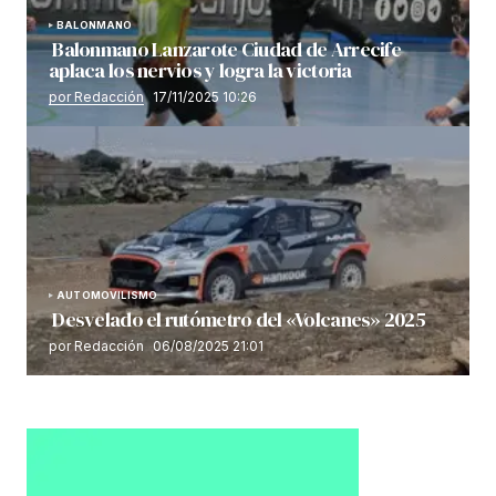
BALONMANO
Balonmano Lanzarote Ciudad de Arrecife
aplaca los nervios y logra la victoria
por Redacción
17/11/2025 10:26
AUTOMOVILISMO
Desvelado el rutómetro del «Volcanes» 2025
por Redacción
06/08/2025 21:01