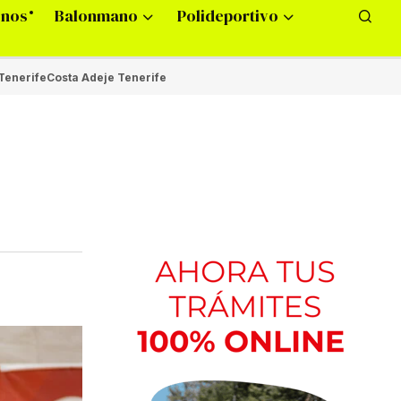
onos
Balonmano
Polideportivo
Tenerife
Costa Adeje Tenerife