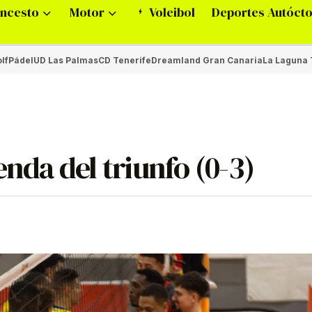
ncesto
Motor
Voleibol
Deportes Autóct
lf
Pádel
UD Las Palmas
CD Tenerife
Dreamland Gran Canaria
La Laguna 
enda del triunfo (0-3)