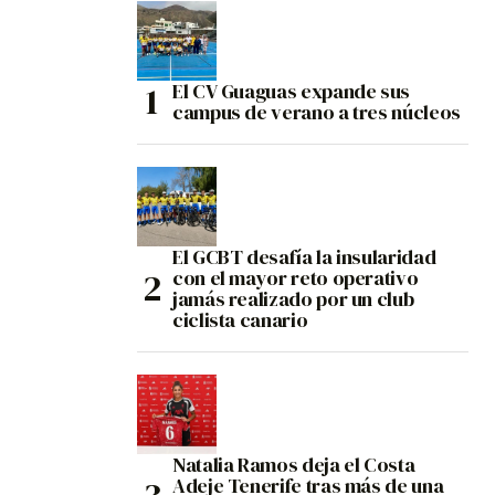
El CV Guaguas expande sus
campus de verano a tres núcleos
El GCBT desafía la insularidad
con el mayor reto operativo
jamás realizado por un club
ciclista canario
Natalia Ramos deja el Costa
Adeje Tenerife tras más de una