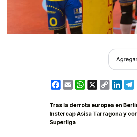
Agrega
Facebook
Email
WhatsApp
X
Copy
Lin
Link
Tras la derrota europea en Berlí
Instercap Asisa Tarragona y cont
Superliga