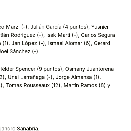
 Marzi (-), Julián García (4 puntos), Yusnier
stián Rodríguez (-), Isak Martí (-), Carlos Segura
a (1), Jan López (-), Ismael Alomar (6), Gerard
Joel Sánchez (-).
Hélder Spencer (9 puntos), Osmany Juantorena
2), Unai Larrañaga (-), Jorge Almansa (1),
4), Tomas Rousseaux (12), Martín Ramos (8) y
jandro Sanabria.