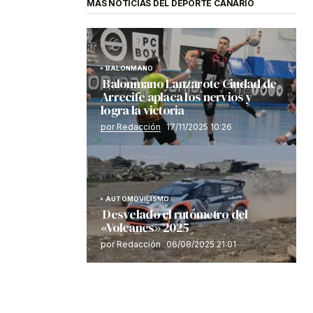
MÁS NOTICIAS DEL DEPORTE CANARIO
BALONMANO
Balonmano Lanzarote Ciudad de
Arrecife aplaca los nervios y
logra la victoria
por Redacción
17/11/2025 10:26
AUTOMOVILISMO
Desvelado el rutómetro del
«Volcanes» 2025
por Redacción
06/08/2025 21:01