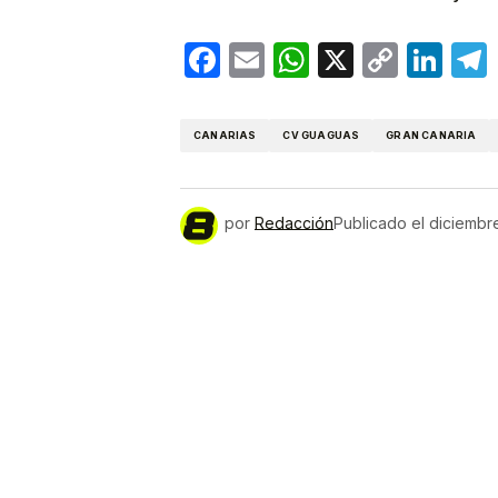
Facebook
Email
WhatsApp
X
Copy
Lin
Link
CANARIAS
CV GUAGUAS
GRAN CANARIA
por
Redacción
Publicado el
diciembr