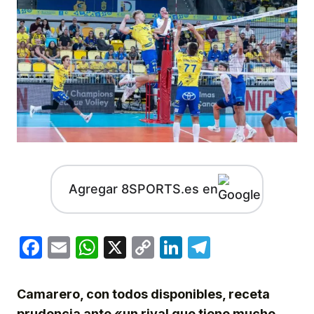
Agregar 8SPORTS.es en
Facebook
Email
WhatsApp
X
Copy
LinkedIn
Telegram
Link
Camarero, con todos disponibles, receta
prudencia ante «un rival que tiene mucho