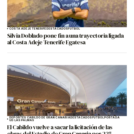
COSTA ADEJE TENERIFE
DESTACADOS
FÚTBOL
Silvia Doblado pone fin a una trayectoria ligada
al Costa Adeje Tenerife Egatesa
DEPORTES CABILDO DE GRAN CANARIA
DESTACADOS
FÚTBOL
PORTADA
UD LAS PALMAS
El Cabildo vuelve a sacar la licitación de las
obras del Estadio de Gran Canaria por 235