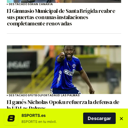
DESTACADOS
GRAN CANARIA
El Gimnasio Municipal de Santa Brígida reabre
sus puertas con unas instalaciones
completamente renovadas
DESTACADOS
FÚTBOL
PORTADA
UD LAS PALMAS
El ganés Nicholas Opoku refuerza la defensa de
la UD Las Palmas
8SPORTS.es
×
Descargar
8SPORTS en tu móvil.