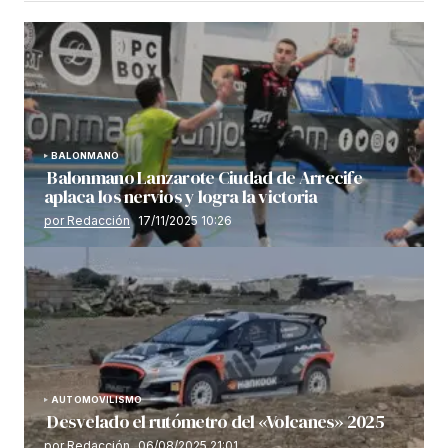
BALONMANO
Balonmano Lanzarote Ciudad de Arrecife
aplaca los nervios y logra la victoria
por Redacción
17/11/2025 10:26
AUTOMOVILISMO
Desvelado el rutómetro del «Volcanes» 2025
por Redacción
06/08/2025 21:01