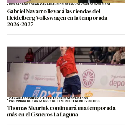
DESTACADOS
GRAN CANARIA
HEIDELBERG-VOLKSWAGEN
VOLEIBOL
Gabriel Navarro llevará las riendas del
Heidelberg Volkswagen en la temporada
2026/2027
CANARIAS
CISNEROS ALTER TENERIFE
DESTACADOS
PROVINCIA DE SANTA CRUZ DE TENERIFE
TENERIFE
VOLEIBOL
Thomas Sleurink continuará una temporada
más en el Cisneros La Laguna