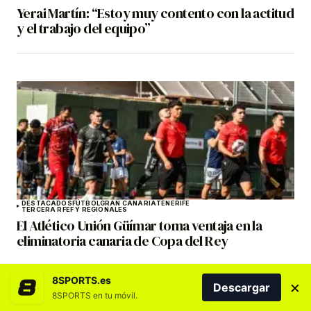
Yerai Martín: “Estoy muy contento con la actitud
y el trabajo del equipo”
DESTACADOS
FÚTBOL
GRAN CANARIA
TENERIFE
TERCERA RFEF Y REGIONALES
El Atlético Unión Güímar toma ventaja en la
eliminatoria canaria de Copa del Rey
8SPORTS.es
×
Descargar
8SPORTS en tu móvil.