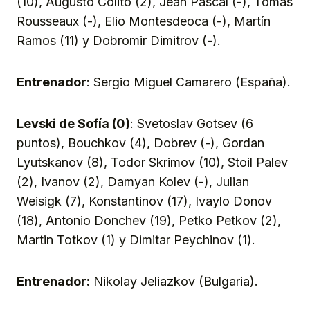
(10), Augusto Colito (2), Jean Pascal (-), Tomas
Rousseaux (-), Elio Montesdeoca (-), Martín
Ramos (11) y Dobromir Dimitrov (-).
Entrenador
: Sergio Miguel Camarero (España).
Levski de Sofía (0)
: Svetoslav Gotsev (6
puntos), Bouchkov (4), Dobrev (-), Gordan
Lyutskanov (8), Todor Skrimov (10), Stoil Palev
(2), Ivanov (2), Damyan Kolev (-), Julian
Weisigk (7), Konstantinov (17), Ivaylo Donov
(18), Antonio Donchev (19), Petko Petkov (2),
Martin Totkov (1) y Dimitar Peychinov (1).
Entrenador:
Nikolay Jeliazkov (Bulgaria).