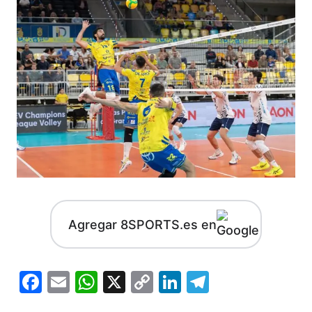
Agregar 8SPORTS.es en
Facebook
Email
WhatsApp
X
Copy
LinkedIn
Telegram
Link