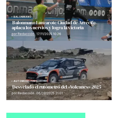
BALONMANO
Balonmano Lanzarote Ciudad de Arrecife
aplaca los nervios y logra la victoria
por Redacción
17/11/2025 10:26
AUTOMOVILISMO
Desvelado el rutómetro del «Volcanes» 2025
por Redacción
06/08/2025 21:01