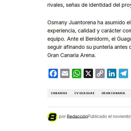
rivales, señas de identidad del pro
Osmany Juantorena ha asumido el ro
experiencia, calidad y carácter co
equipo. Ante el Benidorm, el Gua
seguir afinando su puntería antes 
Gran Canaria Arena.
Facebook
Email
WhatsApp
X
Copy
Lin
Link
CANARIAS
CV GUAGUAS
GRAN CANARIA
por
Redacción
Publicado el
noviembr