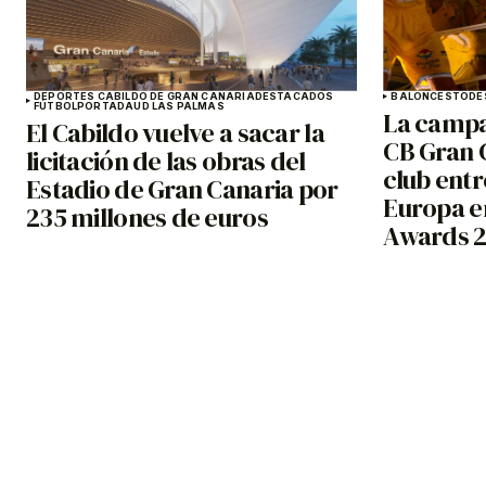
DEPORTES CABILDO DE GRAN CANARIA
DESTACADOS
BALONCESTO
DE
FÚTBOL
PORTADA
UD LAS PALMAS
La campa
El Cabildo vuelve a sacar la
CB Gran C
licitación de las obras del
club entr
Estadio de Gran Canaria por
Europa en
235 millones de euros
Awards 