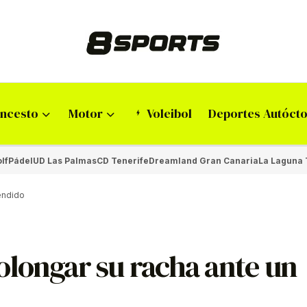
ncesto
Motor
Voleibol
Deportes Autóct
lf
Pádel
UD Las Palmas
CD Tenerife
Dreamland Gran Canaria
La Laguna 
endido
olongar su racha ante un