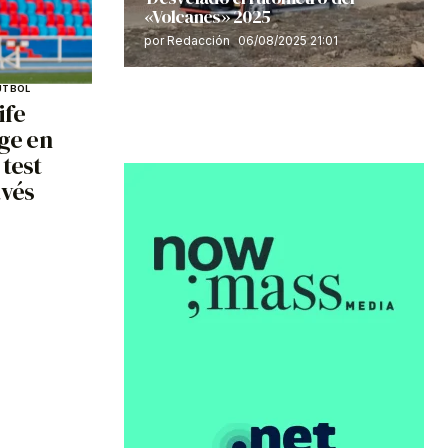
«Volcanes» 2025
por Redacción
06/08/2025 21:01
ÚTBOL
ife
age en
 test
avés