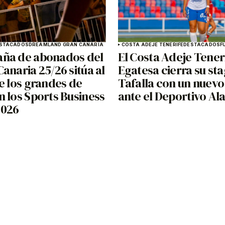
STACADOS
DREAMLAND GRAN CANARIA
COSTA ADEJE TENERIFE
DESTACADOS
F
ña de abonados del
El Costa Adeje Tener
anaria 25/26 sitúa al
Egatesa cierra su st
e los grandes de
Tafalla con un nuevo
 los Sports Business
ante el Deportivo Al
2026