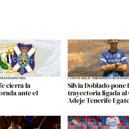
TACADOS
FÚTBOL
COSTA ADEJE TENERIFE
DESTACADOS
F
fe cierra la
Silvia Doblado pone f
rada ante el
trayectoria ligada al
Adeje Tenerife Egat