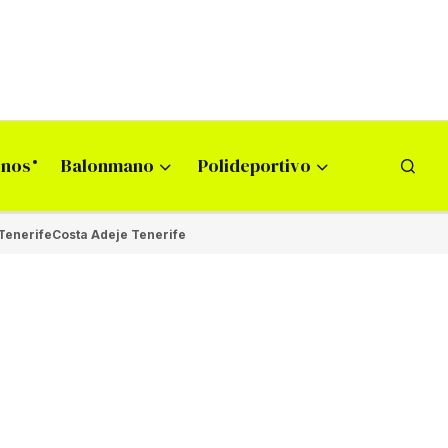
onos
Balonmano
Polideportivo
Tenerife
Costa Adeje Tenerife