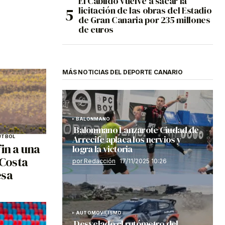
El Cabildo vuelve a sacar la
licitación de las obras del Estadio
de Gran Canaria por 235 millones
de euros
MÁS NOTICIAS DEL DEPORTE CANARIO
BALONMANO
Balonmano Lanzarote Ciudad de
Arrecife aplaca los nervios y
ÚTBOL
in a una
logra la victoria
 Costa
por Redacción
17/11/2025 10:26
esa
AUTOMOVILISMO
Desvelado el rutómetro del