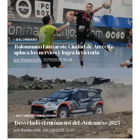
BALONMANO
Balonmano Lanzarote Ciudad de Arrecife
aplaca los nervios y logra la victoria
por Redacción
17/11/2025 10:26
AUTOMOVILISMO
Desvelado el rutómetro del «Volcanes» 2025
por Redacción
06/08/2025 21:01