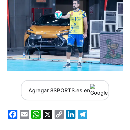
Agregar 8SPORTS.es en
Facebook
Email
WhatsApp
X
Copy
LinkedIn
Telegram
Link