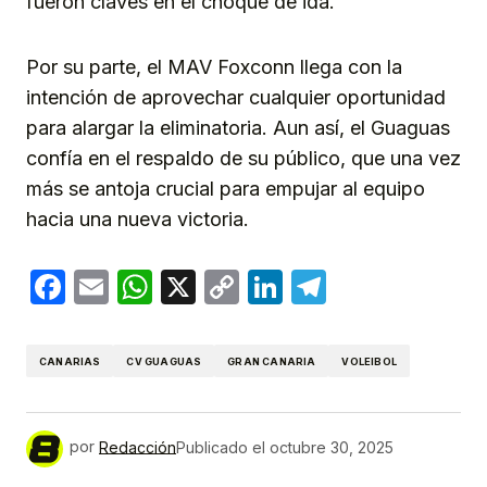
fueron claves en el choque de ida.
Por su parte, el MAV Foxconn llega con la
intención de aprovechar cualquier oportunidad
para alargar la eliminatoria. Aun así, el Guaguas
confía en el respaldo de su público, que una vez
más se antoja crucial para empujar al equipo
hacia una nueva victoria.
Facebook
Email
WhatsApp
X
Copy
LinkedIn
Telegram
Link
CANARIAS
CV GUAGUAS
GRAN CANARIA
VOLEIBOL
por
Redacción
Publicado el
octubre 30, 2025