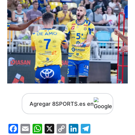
Agregar 8SPORTS.es en
Facebook
Email
WhatsApp
X
Copy
LinkedIn
Telegram