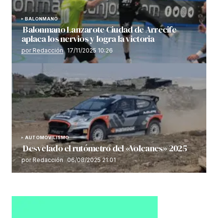
BALONMANO
Balonmano Lanzarote Ciudad de Arrecife
aplaca los nervios y logra la victoria
por Redacción
17/11/2025 10:26
AUTOMOVILISMO
Desvelado el rutómetro del «Volcanes» 2025
por Redacción
06/08/2025 21:01