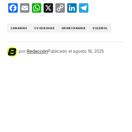
Facebook
Email
WhatsApp
X
Copy
LinkedIn
Telegram
Link
CANARIAS
CV GUAGUAS
GRAN CANARIA
VOLEIBOL
por
Redacción
Publicado el
agosto 18, 2025