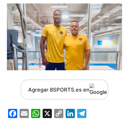
Agregar 8SPORTS.es en
Facebook
Email
WhatsApp
X
Copy
LinkedIn
Telegram
Link