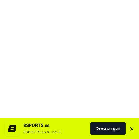
8SPORTS.es
×
Descargar
8SPORTS en tu móvil.