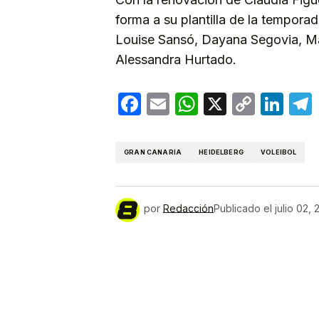
forma a su plantilla de la tempora
Louise Sansó, Dayana Segovia, Mar
Alessandra Hurtado.
Facebook
Email
WhatsApp
X
Copy
Lin
Link
GRAN CANARIA
HEIDELBERG
VOLEIBOL
por
Redacción
Publicado el
julio 02,