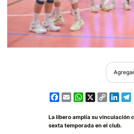
Agrega
Facebook
Email
WhatsApp
X
Copy
Lin
Link
La líbero amplía su vinculación 
sexta temporada en el club.