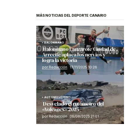
MÁS NOTICIAS DEL DEPORTE CANARIO
BALONMANO
Balonmano Lanzarote Ciudad de
Arrecife aplaca los nervios y
logra la victoria
por Redacción
17/11/2025 10:26
AUTOMOVILISMO
Desvelado el rutómetro del
«Volcanes» 2025
por Redacción
06/08/2025 21:01