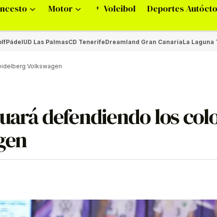
ncesto
Motor
Voleibol
Deportes Autóct
lf
Pádel
UD Las Palmas
CD Tenerife
Dreamland Gran Canaria
La Laguna 
Heidelberg Volkswagen
uará defendiendo los col
agen