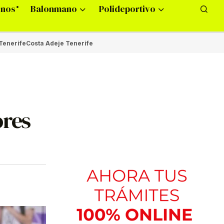
onos
Balonmano
Polideportivo
Tenerife
Costa Adeje Tenerife
ores