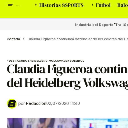
Historias 8SPORTS
Fútbol
Balo
Industria del Deporte
Trail
Go
Portada
Claudia Figueroa continuará defendiendo los colores del 
DESTACADOS
HEIDELBERG-VOLKSWAGEN
VOLEIBOL
Claudia Figueroa contin
del Heidelberg Volksw
por
Redacción
02/07/2026 14:40