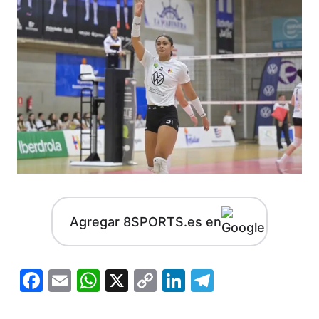
Agregar 8SPORTS.es en
Facebook
Email
WhatsApp
X
Copy
LinkedIn
Telegram
Link