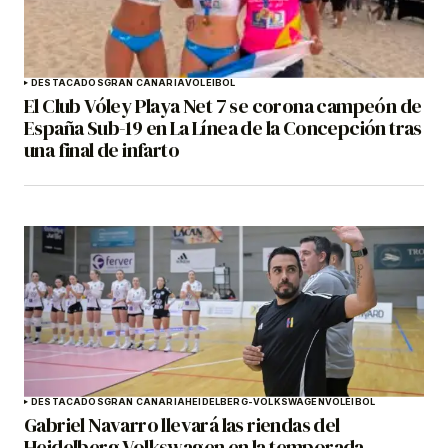
DESTACADOS
GRAN CANARIA
VOLEIBOL
El Club Vóley Playa Net 7 se corona campeón de
España Sub-19 en La Línea de la Concepción tras
una final de infarto
DESTACADOS
GRAN CANARIA
HEIDELBERG-VOLKSWAGEN
VOLEIBOL
Gabriel Navarro llevará las riendas del
Heidelberg Volkswagen en la temporada