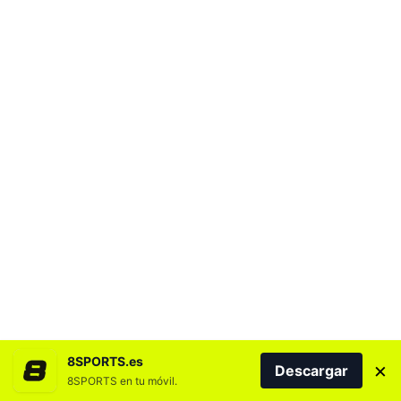
8SPORTS.es
×
Descargar
8SPORTS en tu móvil.