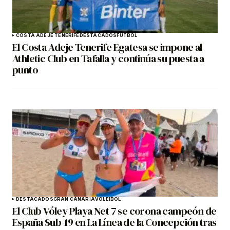
COSTA ADEJE TENERIFE
DESTACADOS
FÚTBOL
El Costa Adeje Tenerife Egatesa se impone al
Athletic Club en Tafalla y continúa su puesta a
punto
DESTACADOS
GRAN CANARIA
VOLEIBOL
El Club Vóley Playa Net 7 se corona campeón de
España Sub-19 en La Línea de la Concepción tras