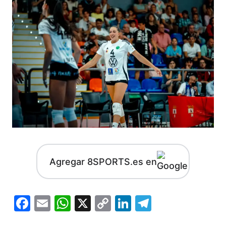
Agregar 8SPORTS.es en
Facebook
Email
WhatsApp
X
Copy
LinkedIn
Telegram
Link