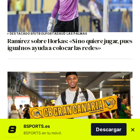
DESTACADOS
FÚTBOL
PORTADA
UD LAS PALMAS
Ramírez sobre Horkas: «Si no quiere jugar, pues
igual nos ayuda a colocar las redes»
8SPORTS.es
×
BALONCESTO
DESTACADOS
DREAMLAND GRAN CANARIA
Descargar
Marques Townes: «La Primera FEB es una liga
8SPORTS en tu móvil.