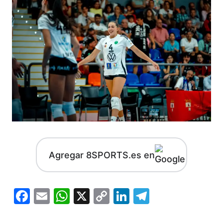
Agregar 8SPORTS.es en
Facebook
Email
WhatsApp
X
Copy
LinkedIn
Telegram
Link