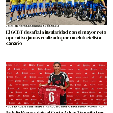
CICLISMO
DESTACADOS
GRAN CANARIA
El GCBT desafía la insularidad con el mayor reto
operativo jamás realizado por un club ciclista
canario
COSTA ADEJE TENERIFE
DESTACADOS
FÚTBOL
FÚTBOL FEMENINO
PORTADA
Natalia Ramos deja el Costa Adeje Tenerife tras