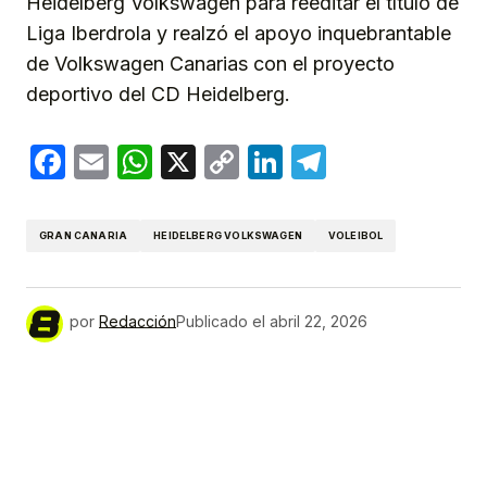
Heidelberg Volkswagen para reeditar el título de
Liga Iberdrola y realzó el apoyo inquebrantable
de Volkswagen Canarias con el proyecto
deportivo del CD Heidelberg.
Facebook
Email
WhatsApp
X
Copy
LinkedIn
Telegram
Link
GRAN CANARIA
HEIDELBERG VOLKSWAGEN
VOLEIBOL
por
Redacción
Publicado el
abril 22, 2026