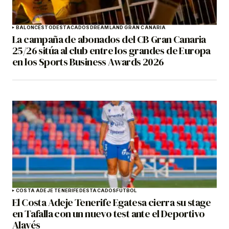
BALONCESTO
DESTACADOS
DREAMLAND GRAN CANARIA
La campaña de abonados del CB Gran Canaria
25/26 sitúa al club entre los grandes de Europa
en los Sports Business Awards 2026
COSTA ADEJE TENERIFE
DESTACADOS
FÚTBOL
El Costa Adeje Tenerife Egatesa cierra su stage
en Tafalla con un nuevo test ante el Deportivo
Alavés