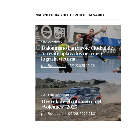
MÁS NOTICIAS DEL DEPORTE CANARIO
BALONMANO
Balonmano Lanzarote Ciudad de
Arrecife aplaca los nervios y
logra la victoria
por Redacción
17/11/2025 10:26
AUTOMOVILISMO
Desvelado el rutómetro del
«Volcanes» 2025
por Redacción
06/08/2025 21:01