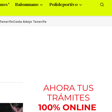
onos
Balonmano
Polideportivo
Tenerife
Costa Adeje Tenerife