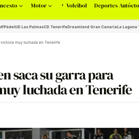
ncesto
Motor
Voleibol
Deportes Autóct
lf
Pádel
UD Las Palmas
CD Tenerife
Dreamland Gran Canaria
La Laguna 
victoria muy luchada en Tenerife
n saca su garra para
 muy luchada en Tenerife