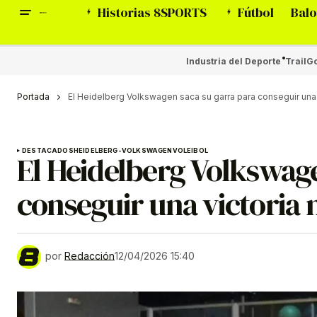
Historias 8SPORTS
Fútbol
Balo
Industria del Deporte
Trail
Go
Portada
El Heidelberg Volkswagen saca su garra para conseguir una 
DESTACADOS
HEIDELBERG-VOLKSWAGEN
VOLEIBOL
El Heidelberg Volkswage
conseguir una victoria
por
Redacción
12/04/2026 15:40