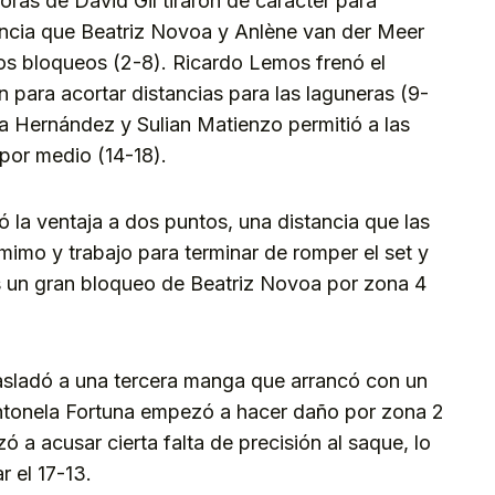
oras de David Gil tiraron de carácter para
tancia que Beatriz Novoa y Anlène van der Meer
os bloqueos (2-8). Ricardo Lemos frenó el
 para acortar distancias para las laguneras (9-
ola Hernández y Sulian Matienzo permitió a las
 por medio (14-18).
ó la ventaja a dos puntos, una distancia que las
mimo y trabajo para terminar de romper el set y
s un gran bloqueo de Beatriz Novoa por zona 4
trasladó a una tercera manga que arrancó con un
Antonela Fortuna empezó a hacer daño por zona 2
a acusar cierta falta de precisión al saque, lo
r el 17-13.