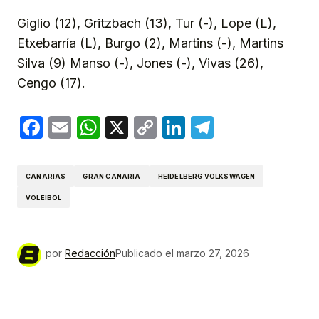
Giglio (12), Gritzbach (13), Tur (-), Lope (L),
Etxebarría (L), Burgo (2), Martins (-), Martins
Silva (9) Manso (-), Jones (-), Vivas (26),
Cengo (17).
Facebook
Email
WhatsApp
X
Copy
LinkedIn
Telegram
Link
CANARIAS
GRAN CANARIA
HEIDELBERG VOLKSWAGEN
VOLEIBOL
por
Redacción
Publicado el
marzo 27, 2026