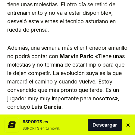
tiene unas molestias. El otro día se retiró del
entrenamiento y no va a estar disponible»,
desveló este viernes el técnico asturiano en
rueda de prensa.
Además, una semana más el entrenador amarillo
no podrá contar con
Marvin Park:
«Tiene unas
molestias y no termina de estar limpio para que
le dejen competir. La evolución suya es la que
marcará el camino y cuando vuelve. Estoy
convencido que más pronto que tarde. Es un
jugador muy muy importante para nosotros»,
concluyó
Luis García
.
8SPORTS.es
×
Descargar
CANARIAS
FÚTBOL
GRAN CANARIA
LAS PALMAS
8SPORTS en tu móvil.
UD LAS PALMAS