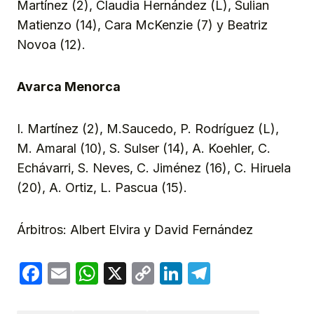
Martínez (2), Claudia Hernández (L), Sulian
Matienzo (14), Cara McKenzie (7) y Beatriz
Novoa (12).
Avarca Menorca
I. Martínez (2), M.Saucedo, P. Rodríguez (L),
M. Amaral (10), S. Sulser (14), A. Koehler, C.
Echávarri, S. Neves, C. Jiménez (16), C. Hiruela
(20), A. Ortiz, L. Pascua (15).
Árbitros: Albert Elvira y David Fernández
Facebook
Email
WhatsApp
X
Copy
LinkedIn
Telegram
Link