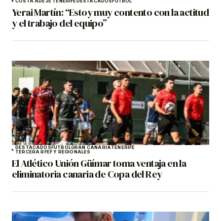
COSTA ADEJE TENERIFE
DESTACADOS
FÚTBOL
Yerai Martín: “Estoy muy contento con la actitud
y el trabajo del equipo”
DESTACADOS
FÚTBOL
GRAN CANARIA
TENERIFE
TERCERA RFEF Y REGIONALES
El Atlético Unión Güímar toma ventaja en la
eliminatoria canaria de Copa del Rey