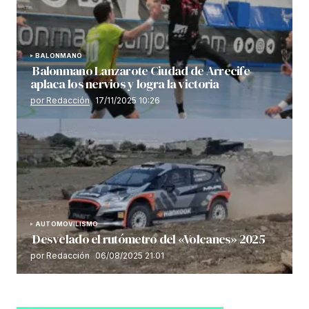
BALONMANO
Balonmano Lanzarote Ciudad de Arrecife
aplaca los nervios y logra la victoria
por Redacción
17/11/2025 10:26
AUTOMOVILISMO
Desvelado el rutómetro del «Volcanes» 2025
por Redacción
06/08/2025 21:01