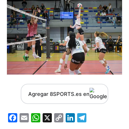
Agregar 8SPORTS.es en
Facebook
Email
WhatsApp
X
Copy
LinkedIn
Telegram
Link