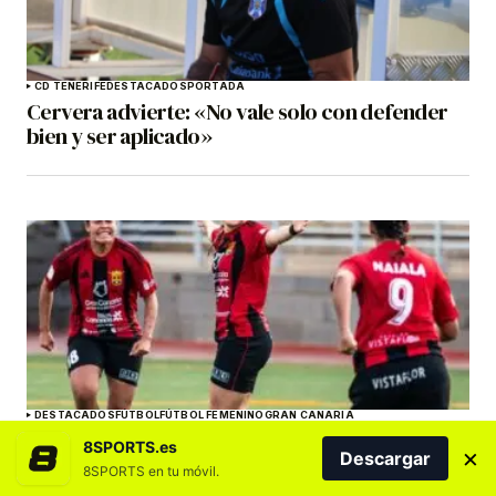
CD TENERIFE
DESTACADOS
PORTADA
Cervera advierte: «No vale solo con defender
bien y ser aplicado»
DESTACADOS
FÚTBOL
FÚTBOL FEMENINO
GRAN CANARIA
La RFEF adjudica al CF Unión Viera la vacante en
8SPORTS.es
×
Descargar
Segunda Federación Femenina tras la renuncia
8SPORTS en tu móvil.
del Granada CF «B»