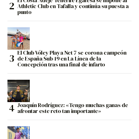
El Costa Adeje Tenerife Egatesa se impone al
Athletic Club en Tafalla y continúa su puesta a
punto
El Club Vóley Playa Net 7 se corona campeón
de España Sub-19 en La Línea de la
Concepción tras una final de infarto
Joaquín Rodríguez: «Tengo muchas ganas de
afrontar este reto tan importante»