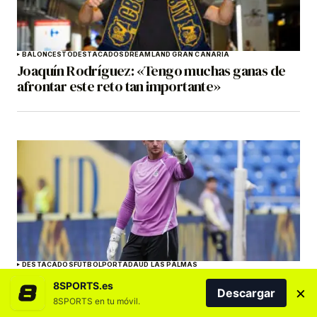
BALONCESTO
DESTACADOS
DREAMLAND GRAN CANARIA
Joaquín Rodríguez: «Tengo muchas ganas de
afrontar este reto tan importante»
DESTACADOS
FÚTBOL
PORTADA
UD LAS PALMAS
Ramírez sobre Horkas: «Si no quiere jugar, pues
8SPORTS.es
×
Descargar
igual nos ayuda a colocar las redes»
8SPORTS en tu móvil.