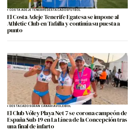
COSTA ADEJE TENERIFE
DESTACADOS
FÚTBOL
El Costa Adeje Tenerife Egatesa se impone al
Athletic Club en Tafalla y continúa su puesta a
punto
DESTACADOS
GRAN CANARIA
VOLEIBOL
El Club Vóley Playa Net 7 se corona campeón de
España Sub-19 en La Línea de la Concepción tras
una final de infarto