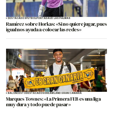
DESTACADOS
FÚTBOL
PORTADA
UD LAS PALMAS
Ramírez sobre Horkas: «Si no quiere jugar, pues
igual nos ayuda a colocar las redes»
BALONCESTO
DESTACADOS
DREAMLAND GRAN CANARIA
Marques Townes: «La Primera FEB es una liga
muy dura y todo puede pasar»