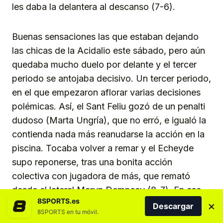
les daba la delantera al descanso (7-6).
Buenas sensaciones las que estaban dejando
las chicas de la Acidalio este sábado, pero aún
quedaba mucho duelo por delante y el tercer
periodo se antojaba decisivo. Un tercer periodo,
en el que empezaron aflorar varias decisiones
polémicas. Así, el Sant Feliu gozó de un penalti
dudoso (Marta Ungría), que no erró, e igualó la
contienda nada más reanudarse la acción en la
piscina. Tocaba volver a remar y el Echeyde
supo reponerse, tras una bonita acción
colectiva con jugadora de más, que remató
desde el lateral Maryn Dempsey (8-7). En ese
8SPORTS.es
×
instante el partido subió su velocidad y llegaron
Descargar
8SPORTS en tu móvil.
los errores y el “toma y daca”. Otro penalti para