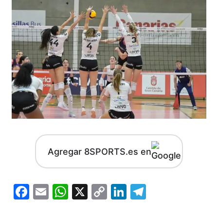
Agregar 8SPORTS.es en
Facebook
Email
WhatsApp
X
Copy
LinkedIn
Telegram
Link