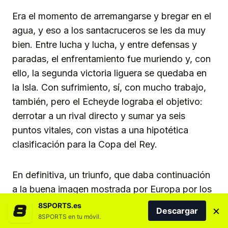
Era el momento de arremangarse y bregar en el
agua, y eso a los santacruceros se les da muy
bien. Entre lucha y lucha, y entre defensas y
paradas, el enfrentamiento fue muriendo y, con
ello, la segunda victoria liguera se quedaba en
la Isla. Con sufrimiento, sí, con mucho trabajo,
también, pero el Echeyde lograba el objetivo:
derrotar a un rival directo y sumar ya seis
puntos vitales, con vistas a una hipotética
clasificación para la Copa del Rey.
En definitiva, un triunfo, que daba continuación
a la buena imagen mostrada por Europa por los
pupilos de Albert Español. El siguiente reto: el
8SPORTS.es
×
Descargar
sábado próximo (14:30h), de nuevo en casa, y
8SPORTS en tu móvil.