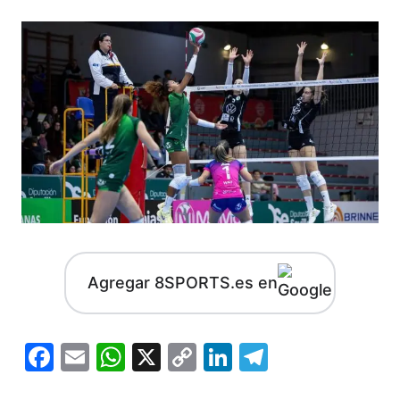
Agregar 8SPORTS.es en
Facebook
Email
WhatsApp
X
Copy
LinkedIn
Telegram
Link