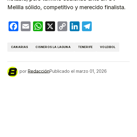
Melilla sólido, competitivo y merecido finalista.
Facebook
Email
WhatsApp
X
Copy
LinkedIn
Telegram
Link
CANARIAS
CISNEROS LA LAGUNA
TENERIFE
VOLEIBOL
por
Redacción
Publicado el
marzo 01, 2026