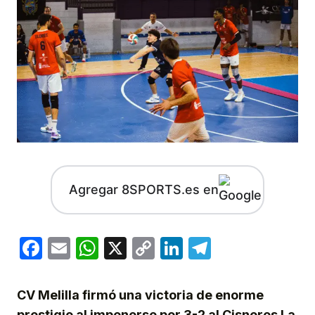
Agregar 8SPORTS.es en
Facebook
Email
WhatsApp
X
Copy
LinkedIn
Telegram
Link
CV Melilla firmó una victoria de enorme
prestigio al imponerse por 3-2 al Cisneros La