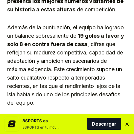
presenta los mejores números visitantes de
su historia a estas alturas
de competición.
Además de la puntuación, el equipo ha logrado
un balance sobresaliente de
19 goles a favor y
solo 8 en contra fuera de casa,
cifras que
reflejan su madurez competitiva, capacidad de
adaptación y ambición en escenarios de
máxima exigencia. Este crecimiento supone un
salto cualitativo respecto a temporadas
recientes, en las que el rendimiento lejos de la
isla había sido uno de los principales desafíos
del equipo.
Patri Gavira, señaló la solidez del conjunto
8SPORTS.es
×
Descargar
8SPORTS en tu móvil.
blanquiazul: “Creo que esta temporada nos