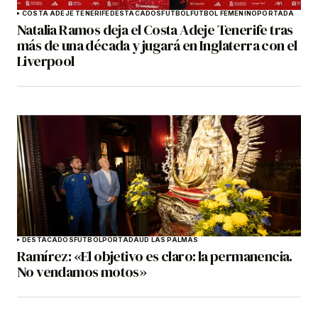
COSTA ADEJE TENERIFE
DESTACADOS
FÚTBOL
FÚTBOL FEMENINO
PORTADA
Natalia Ramos deja el Costa Adeje Tenerife tras
más de una década y jugará en Inglaterra con el
Liverpool
DESTACADOS
FÚTBOL
PORTADA
UD LAS PALMAS
Ramírez: «El objetivo es claro: la permanencia.
No vendamos motos»