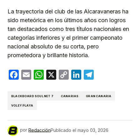
La trayectoria del club de las Alcaravaneras ha
sido meteórica en los últimos años con logros
tan destacados como tres títulos nacionales en
categorías inferiores y el primer campeonato
nacional absoluto de su corta, pero
prometedora y brillante historia.
Facebook
Email
WhatsApp
X
Copy
LinkedIn
Telegram
Link
BLACKBOARD SOUL NET 7
CANARIAS
GRAN CANARIA
VOLEY PLAYA
por
Redacción
Publicado el
mayo 03, 2026