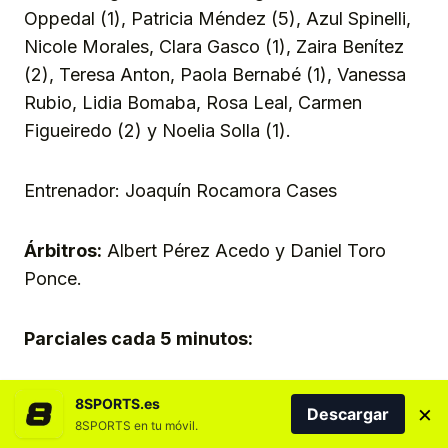
Oppedal (1), Patricia Méndez (5), Azul Spinelli,
Nicole Morales, Clara Gasco (1), Zaira Benítez
(2), Teresa Anton, Paola Bernabé (1), Vanessa
Rubio, Lidia Bomaba, Rosa Leal, Carmen
Figueiredo (2) y Noelia Solla (1).
Entrenador: Joaquín Rocamora Cases
Árbitros:
Albert Pérez Acedo y Daniel Toro
Ponce.
Parciales cada 5 minutos:
3-3, 5-4, 7-5, 10-8, 11-8, 14-10 // 18-11, 19-12,
8SPORTS.es
×
Descargar
20-14, 22-15, 25-18, 25-19
8SPORTS en tu móvil.