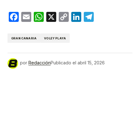
Facebook
Email
WhatsApp
X
Copy
LinkedIn
Telegram
Link
GRAN CANARIA
VOLEY PLAYA
por
Redacción
Publicado el
abril 15, 2026