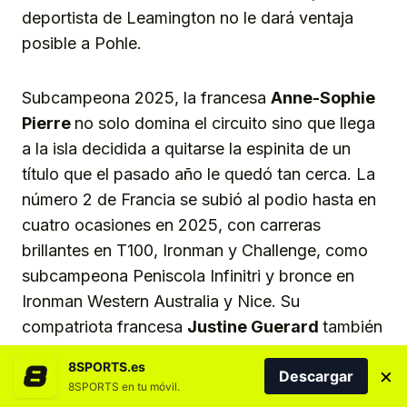
deportista de Leamington no le dará ventaja
posible a Pohle.
Subcampeona 2025, la francesa
Anne-Sophie
Pierre
no solo domina el circuito sino que llega
a la isla decidida a quitarse la espinita de un
título que el pasado año le quedó tan cerca. La
número 2 de Francia se subió al podio hasta en
cuatro ocasiones en 2025, con carreras
brillantes en T100, Ironman y Challenge, como
subcampeona Peniscola Infinitri y bronce en
Ironman Western Australia y Nice. Su
compatriota francesa
Justine Guerard
también
estará en una línea de salida del máximo nivel,
8SPORTS.es
×
Descargar
posicionando a la armada gala como una de las
8SPORTS en tu móvil.
más prometedoras de esta edición. Guerard se