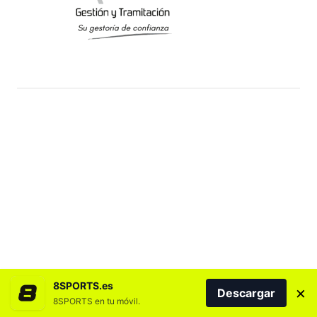
8SPORTS.es
×
Descargar
8SPORTS en tu móvil.