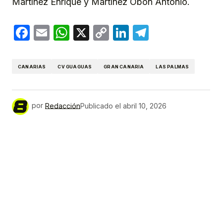
Martínez Enrique y Martínez Obón Antonio.
Facebook
Email
WhatsApp
X
Copy
LinkedIn
Telegram
Link
CANARIAS
CV GUAGUAS
GRAN CANARIA
LAS PALMAS
por
Redacción
Publicado el
abril 10, 2026