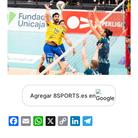
Agregar 8SPORTS.es en
Facebook
Email
WhatsApp
X
Copy
LinkedIn
Telegram
Link