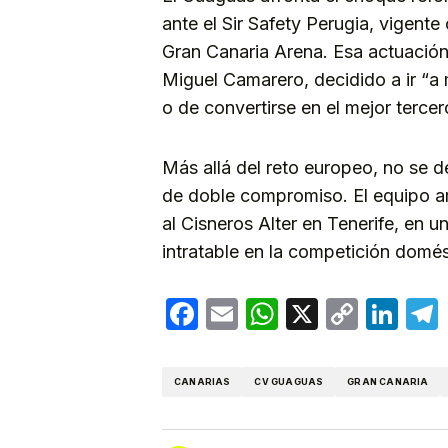
ante el Sir Safety Perugia, vigente
Gran Canaria Arena. Esa actuación
Miguel Camarero, decidido a ir “a
o de convertirse en el mejor terce
Más allá del reto europeo, no se 
de doble compromiso. El equipo ama
al Cisneros Alter en Tenerife, en u
intratable en la competición domés
Facebook
Email
WhatsApp
X
Copy
Lin
Link
CANARIAS
CV GUAGUAS
GRAN CANARIA