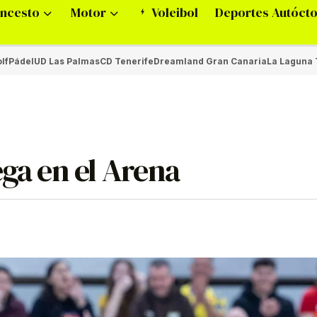
ncesto
Motor
Voleibol
Deportes Autóct
lf
Pádel
UD Las Palmas
CD Tenerife
Dreamland Gran Canaria
La Laguna 
ega en el Arena