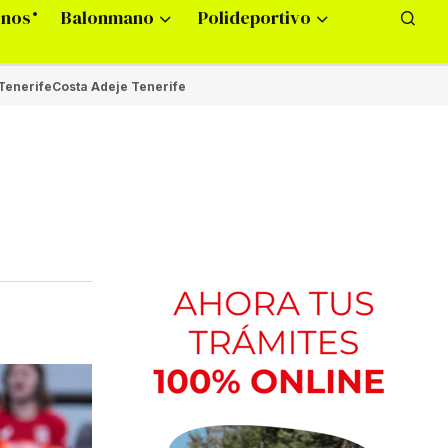
onos
Balonmano
Polideportivo
Tenerife
Costa Adeje Tenerife