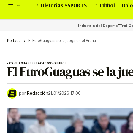
Historias 8SPORTS
Fútbol
Balo
Industria del Deporte
Trail
Go
Portada
El EuroGuaguas se la juega en el Arena
CV GUAGUAS
DESTACADOS
VOLEIBOL
El EuroGuaguas se la ju
por
Redacción
21/01/2026 17:00