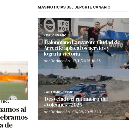
MÁS NOTICIAS DEL DEPORTE CANARIO
BALONMANO
Balonmano Lanzarote Ciudad de
Arrecife aplaca los nervios y
logra la victoria
por Redacción
17/11/2025 10:26
AUTOMOVILISMO
Desvelado el rutómetro del
ÚTBOL
«Volcanes» 2025
anamos al
por Redacción
06/08/2025 21:01
elebramos
ta de