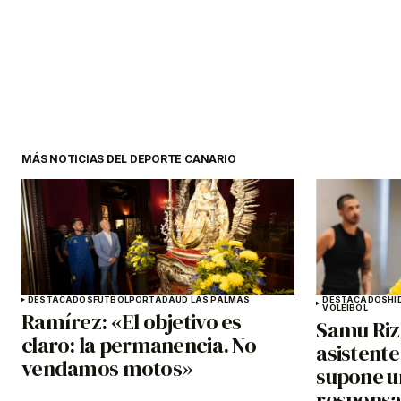
MÁS NOTICIAS DEL DEPORTE CANARIO
DESTACADOS
FÚTBOL
PORTADA
UD LAS PALMAS
DESTACADOS
HI
VOLEIBOL
Ramírez: «El objetivo es
Samu Riz
claro: la permanencia. No
asistente
vendamos motos»
supone u
responsa