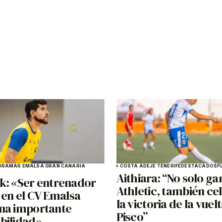
DRAMAR EMALSA GRAN CANARIA
COSTA ADEJE TENERIFE
DESTACADOS
F
Aithiara: “No solo g
k: «Ser entrenador
Athletic, también c
 en el CV Emalsa
la victoria de la vuel
na importante
Pisco”
bilidad»