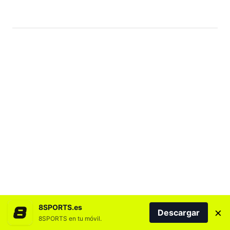
8SPORTS.es
×
Descargar
8SPORTS en tu móvil.