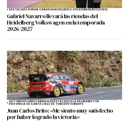
DESTACADOS
GRAN CANARIA
HEIDELBERG-VOLKSWAGEN
VOLEIBOL
Gabriel Navarro llevará las riendas del
Heidelberg Volkswagen en la temporada
2026/2027
AUTOMOVILISMO
CANARIAS
DESTACADOS
LA PALMA
MOTOR
PROVINCIA DE SANTA CRUZ DE TENERIFE
TENERIFE
Juan Carlos Brito: «Me siento muy satisfecho
por haber logrado la victoria»