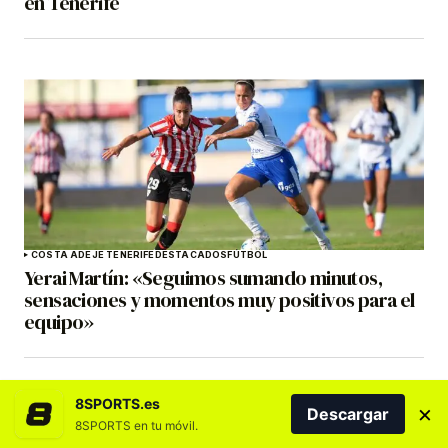
en Tenerife
COSTA ADEJE TENERIFE
DESTACADOS
FÚTBOL
Yerai Martín: «Seguimos sumando minutos,
sensaciones y momentos muy positivos para el
equipo»
8SPORTS.es
×
Descargar
8SPORTS en tu móvil.