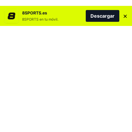
8SPORTS.es
×
Descargar
8SPORTS en tu móvil.
Agregar 8SPORTS.es en
La prueba se llevó a cabo en un circuito
100% urbano que atravesó enclaves como
la zona Puerto, el Arsenal, la Plaza de
Canarias y el Real Club Náutico
La Gran Canaria Swimrun se convirtió en todo