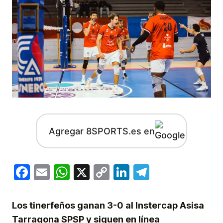
Agregar 8SPORTS.es en
Facebook
Email
WhatsApp
X
Copy
LinkedIn
Telegram
Link
Los tinerfeños ganan 3-0 al Instercap Asisa
Tarragona SPSP y siguen en línea