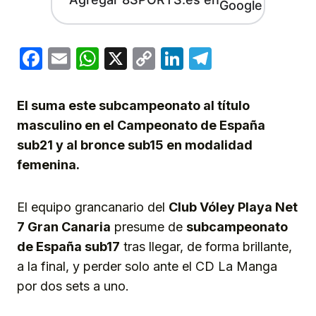
Facebook
Email
WhatsApp
X
Copy
LinkedIn
Telegram
Link
El suma este subcampeonato al título
masculino en el Campeonato de España
sub21 y al bronce sub15 en modalidad
femenina.
El equipo grancanario del
Club Vóley Playa
N
et
7 Gran Canaria
presume de
subcampeonato
de España sub17
tras llegar, de forma brillante,
a la final, y perder solo ante el CD La Manga
por dos sets a uno.