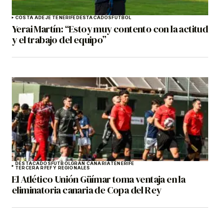
COSTA ADEJE TENERIFE
DESTACADOS
FÚTBOL
Yerai Martín: “Estoy muy contento con la actitud
y el trabajo del equipo”
DESTACADOS
FÚTBOL
GRAN CANARIA
TENERIFE
TERCERA RFEF Y REGIONALES
El Atlético Unión Güímar toma ventaja en la
eliminatoria canaria de Copa del Rey