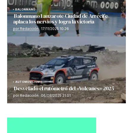
BALONMANO
Balonmano Lanzarote Ciudad de Arrecife
aplaca los nervios y logra la victoria
por Redacción
17/11/2025 10:26
AUTOMOVILISMO
Desvelado el rutómetro del «Volcanes» 2025
por Redacción
06/08/2025 21:01