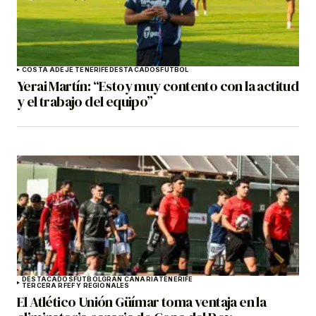
COSTA ADEJE TENERIFE
DESTACADOS
FÚTBOL
Yerai Martín: “Estoy muy contento con la actitud
y el trabajo del equipo”
DESTACADOS
FÚTBOL
GRAN CANARIA
TENERIFE
TERCERA RFEF Y REGIONALES
El Atlético Unión Güímar toma ventaja en la