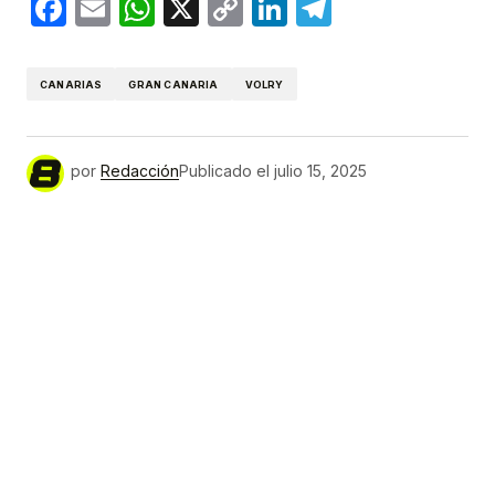
Facebook
Email
WhatsApp
X
Copy
LinkedIn
Telegram
Link
CANARIAS
GRAN CANARIA
VOLRY
por
Redacción
Publicado el
julio 15, 2025