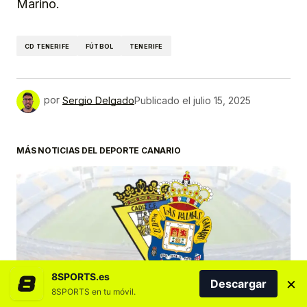
Marino.
CD TENERIFE
FÚTBOL
TENERIFE
por
Sergio Delgado
Publicado el
julio 15, 2025
MÁS NOTICIAS DEL DEPORTE CANARIO
8SPORTS.es
×
Descargar
DESTACADOS
FÚTBOL
UD LAS PALMAS
8SPORTS en tu móvil.
Horario y dónde ver el Cádiz CF vs UD Las