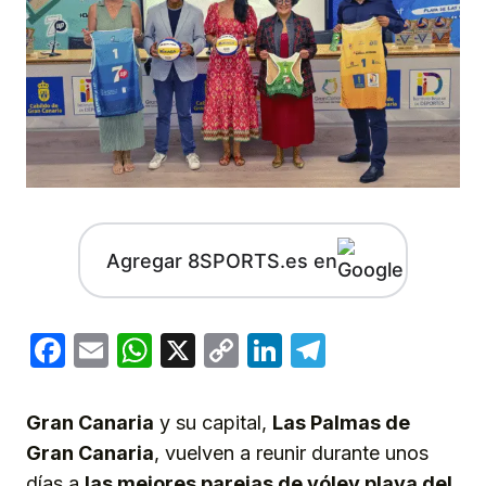
Agregar 8SPORTS.es en
Facebook
Email
WhatsApp
X
Copy
LinkedIn
Telegram
Link
Gran Canaria
y su capital,
Las Palmas de
Gran Canaria
, vuelven a reunir durante unos
días a
las mejores parejas de vóley playa del