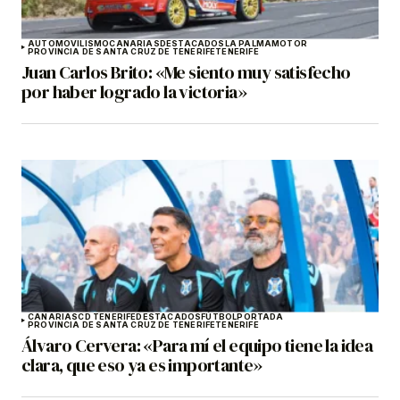
AUTOMOVILISMO
CANARIAS
DESTACADOS
LA PALMA
MOTOR
PROVINCIA DE SANTA CRUZ DE TENERIFE
TENERIFE
Juan Carlos Brito: «Me siento muy satisfecho
por haber logrado la victoria»
CANARIAS
CD TENERIFE
DESTACADOS
FÚTBOL
PORTADA
PROVINCIA DE SANTA CRUZ DE TENERIFE
TENERIFE
Álvaro Cervera: «Para mí el equipo tiene la idea
clara, que eso ya es importante»