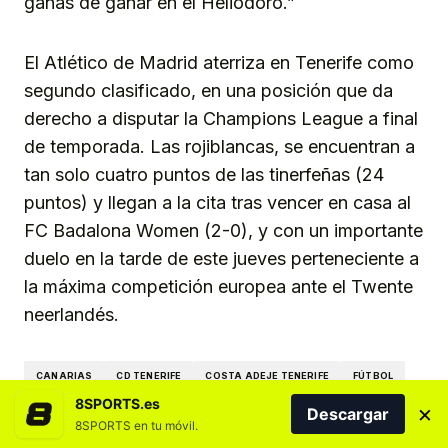
ganas de ganar en el Heliodoro.”
El Atlético de Madrid aterriza en Tenerife como
segundo clasificado, en una posición que da
derecho a disputar la Champions League a final
de temporada. Las rojiblancas, se encuentran a
tan solo cuatro puntos de las tinerfeñas (24
puntos) y llegan a la cita tras vencer en casa al
FC Badalona Women (2-0), y con un importante
duelo en la tarde de este jueves perteneciente a
la máxima competición europea ante el Twente
neerlandés.
CANARIAS
CD TENERIFE
COSTA ADEJE TENERIFE
FÚTBOL
8SPORTS.es
×
SANTA CRUZ DE TENERIFE
TENERIFE
Descargar
8SPORTS en tu móvil.