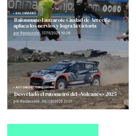
BALONMANO
Balonmano Lanzarote Ciudad de Arrecife
aplaca los nervios y logra la victoria
por Redacción
17/11/2025 10:26
AUTOMOVILISMO
Desvelado el rutómetro del «Volcanes» 2025
por Redacción
06/08/2025 21:01