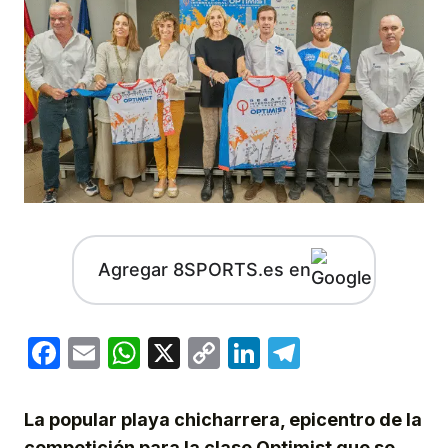
Agregar 8SPORTS.es en
Facebook
Email
WhatsApp
X
Copy
LinkedIn
Telegram
Link
La popular playa chicharrera, epicentro de la
competición para la clase Optimist que se