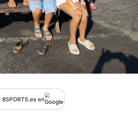
r 8SPORTS.es en
kedIn
Telegram