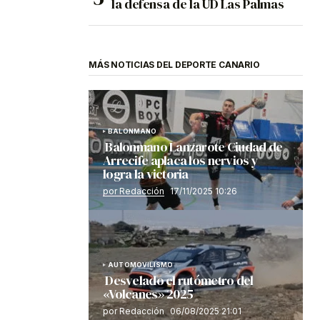
la defensa de la UD Las Palmas
MÁS NOTICIAS DEL DEPORTE CANARIO
BALONMANO
Balonmano Lanzarote Ciudad de
Arrecife aplaca los nervios y
logra la victoria
por Redacción
17/11/2025 10:26
AUTOMOVILISMO
Desvelado el rutómetro del
«Volcanes» 2025
por Redacción
06/08/2025 21:01