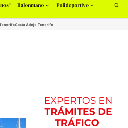
onos
Balonmano
Polideportivo
Tenerife
Costa Adeje Tenerife