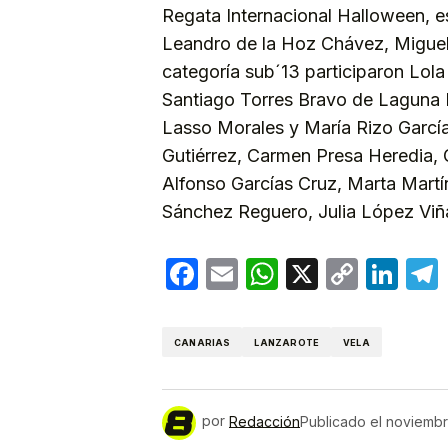
Regata Internacional Halloween, es
Leandro de la Hoz Chávez, Miguel 
categoría sub´13 participaron Lola
Santiago Torres Bravo de Laguna F
Lasso Morales y María Rizo García.
Gutiérrez, Carmen Presa Heredia,
Alfonso Garcías Cruz, Marta Martí
Sánchez Reguero, Julia López Vi
Facebook
Email
WhatsApp
X
Copy
Lin
Link
CANARIAS
LANZAROTE
VELA
por
Redacción
Publicado el
noviembr