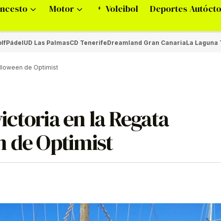
ncesto
Motor
Voleibol
Deportes Autóct
lf
Pádel
UD Las Palmas
CD Tenerife
Dreamland Gran Canaria
La Laguna 
Halloween de Optimist
victoria en la Regata
n de Optimist