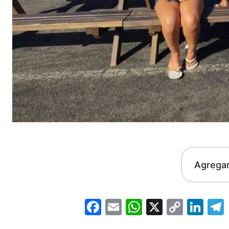
Agrega
Facebook
Email
WhatsApp
X
Copy
Lin
Link