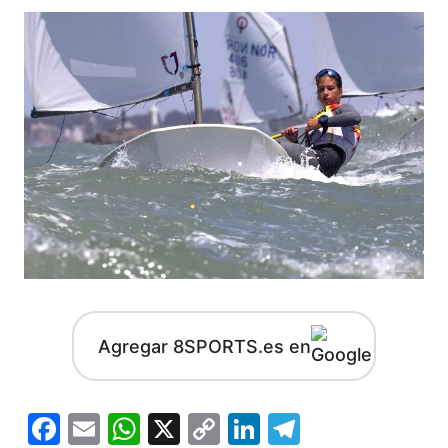
Agregar 8SPORTS.es en
Facebook
Email
WhatsApp
X
Copy
LinkedIn
Telegram