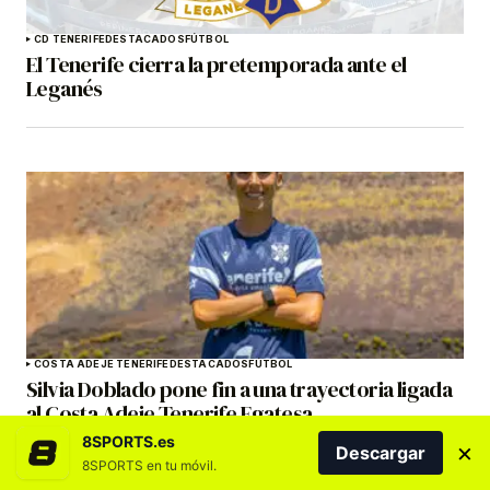
CD TENERIFE
DESTACADOS
FÚTBOL
El Tenerife cierra la pretemporada ante el
Leganés
COSTA ADEJE TENERIFE
DESTACADOS
FÚTBOL
Silvia Doblado pone fin a una trayectoria ligada
al Costa Adeje Tenerife Egatesa
8SPORTS.es
×
Descargar
8SPORTS en tu móvil.