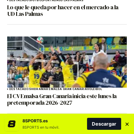
DESTACADOS
FÚTBOL
PORTADA
UD LAS PALMAS
Lo que le queda por hacer en el mercado a la
UD Las Palmas
DESTACADOS
HIDRAMAR EMALSA GRAN CANARIA
VOLEIBOL
El CV Emalsa Gran Canaria inicia este lunes la
pretemporada 2026-2027
8SPORTS.es
×
Descargar
8SPORTS en tu móvil.