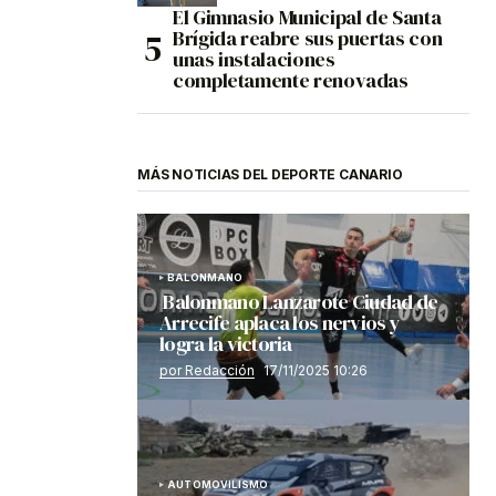
El Gimnasio Municipal de Santa
Brígida reabre sus puertas con
unas instalaciones
completamente renovadas
MÁS NOTICIAS DEL DEPORTE CANARIO
BALONMANO
Balonmano Lanzarote Ciudad de
Arrecife aplaca los nervios y
logra la victoria
por Redacción
17/11/2025 10:26
AUTOMOVILISMO