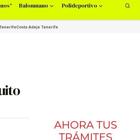
onos
Balonmano
Polideportivo
Tenerife
Costa Adeje Tenerife
uito