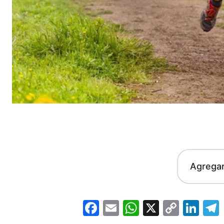
Agrega
Facebook
Email
WhatsApp
X
Copy
Lin
Link