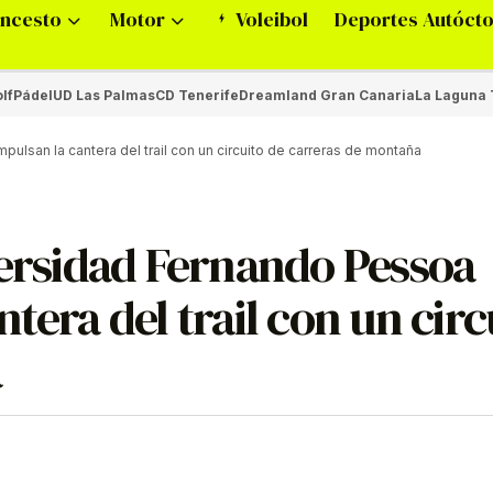
ncesto
Motor
Voleibol
Deportes Autóct
lf
Pádel
UD Las Palmas
CD Tenerife
Dreamland Gran Canaria
La Laguna 
pulsan la cantera del trail con un circuito de carreras de montaña
versidad Fernando Pessoa
tera del trail con un circ
a