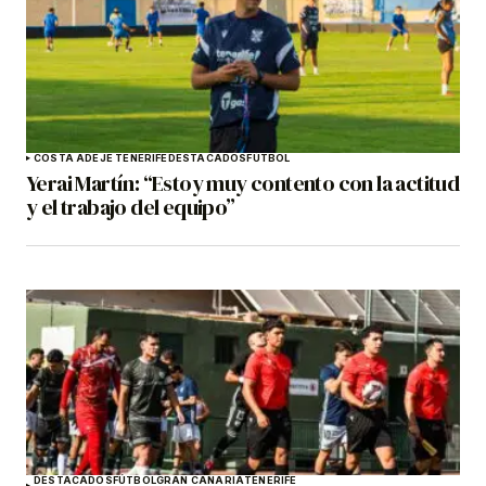
COSTA ADEJE TENERIFE
DESTACADOS
FÚTBOL
Yerai Martín: “Estoy muy contento con la actitud
y el trabajo del equipo”
DESTACADOS
FÚTBOL
GRAN CANARIA
TENERIFE