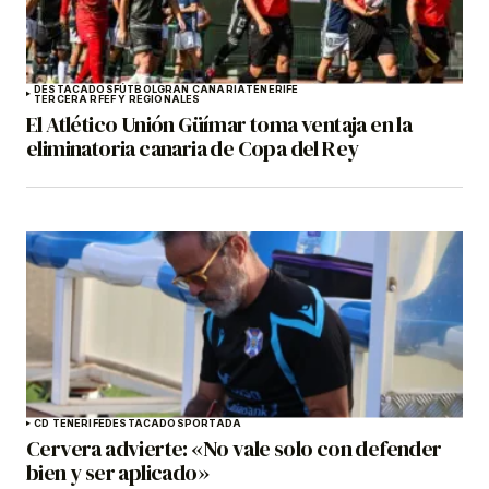
DESTACADOS
FÚTBOL
GRAN CANARIA
TENERIFE
TERCERA RFEF Y REGIONALES
El Atlético Unión Güímar toma ventaja en la
eliminatoria canaria de Copa del Rey
CD TENERIFE
DESTACADOS
PORTADA
Cervera advierte: «No vale solo con defender
bien y ser aplicado»