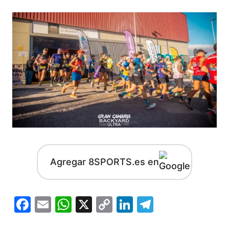
Agregar 8SPORTS.es en
Facebook
Email
WhatsApp
X
Copy
LinkedIn
Telegram
Link