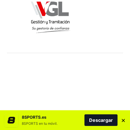
8SPORTS.es
×
Descargar
8SPORTS en tu móvil.